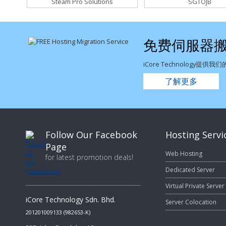
Steam Pro Solutions
SGTOJB
免费伺服器
iCore Technolog
了解更多
Follow Our Facebook
Hosting Servi
Page
Web Hosting
for latest promotion deals!
Dedicated Server
Virtual Private Server
iCore Technology Sdn. Bhd.
Server Colocation
201201009133 (982653-K)