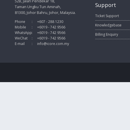
52B, Jalan Pendekar 18,
Support
Taman Ungku Tun Aminah,
81300, Johor Bahru, Johor, Malaysia.
Ticket Support
Phone
:
+607 - 288 1230
Knowledgebase
Mobile
:
+6019 - 742 9566
WhatsApp
:
+6019 - 742 9566
Billing Enquiry
WeChat
:
+6019 - 742 9566
E-mail
:
info@icore.com.my